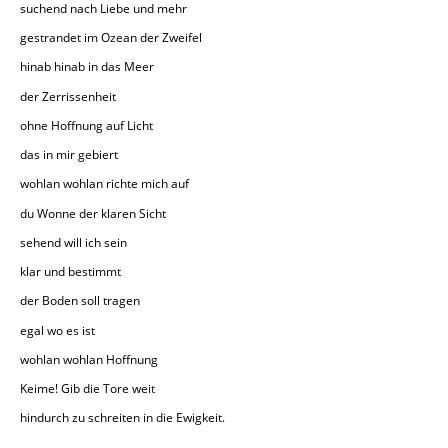
suchend nach Liebe und mehr
gestrandet im Ozean der Zweifel
hinab
hinab
in das Meer
der Zerrissenheit
ohne Hoffnung auf Licht
das in mir gebiert
wohlan
wohlan
richte mich auf
du Wonne der klaren Sicht
sehend will ich sein
klar und bestimmt
der Boden soll tragen
egal wo es ist
wohlan
wohlan
Hoffnung
Keime! Gib die Tore weit
hindurch zu schreiten
in die Ewigkeit.